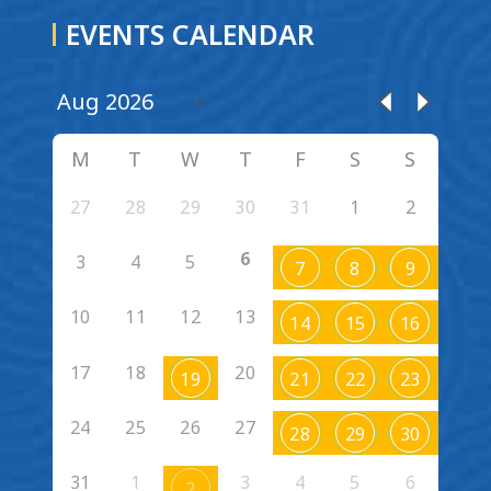
EVENTS CALENDAR
M
T
W
T
F
S
S
27
28
29
30
31
1
2
6
3
4
5
7
8
9
10
11
12
13
14
15
16
17
18
20
19
21
22
23
24
25
26
27
28
29
30
31
1
3
4
5
6
2